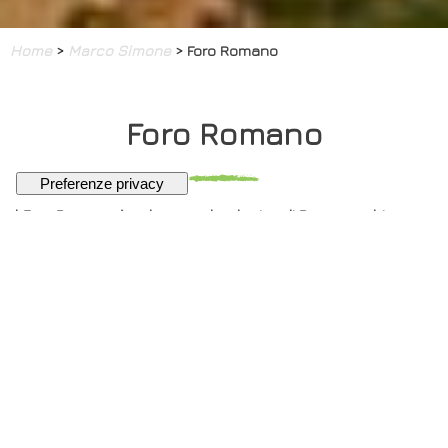
Home
>
Marco Simone
> Foro Romano
Foro Romano
l Foro Romano è un'area archeologica di Roma racchiusa
tra il Palatino, il Campidoglio, Via dei Fori Imperiali e il
Colosseo, costituita dalla stratificazione dei resti di quegli
edifici e monumenti di epoche eterogenee che per gran
parte della storia antica di Roma rappresentarono il centro
politico, giuridico, religioso ed economico della città di
Roma, oltre che il centro nevralgico dell'intera civiltà
romana.
Dall'età regia fino all'avvento dell'età medievale, la valle
del Foro è stata teatro di eventi e sede di istituzioni di