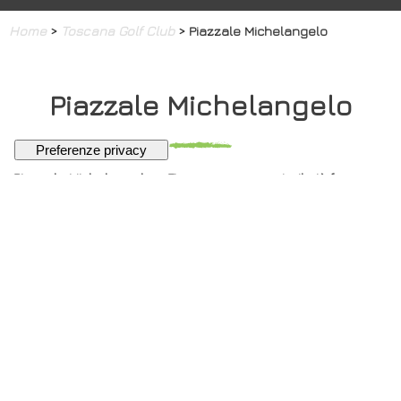
Home
>
Toscana Golf Club
> Piazzale Michelangelo
Piazzale Michelangelo
Piazzale Michelangelo a Firenze rappresenta il più famoso
punto di osservazione del panorama cittadino, riprodotto in
innumerevoli cartoline e meta obbligata dei turisti in visita
alla città.
Fu realizzato dal 1869 su disegno dell'architetto Giuseppe
Poggi su una collina appena a sud del centro storico, a
completamento dei lavori di riqualificazione della riva
sinistra dell'Arno.
La piazza, dedicata al grande artista rinascimentale
Michelangelo, presenta le copie di alcune sue famose